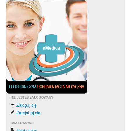
NIE JESTEŚ ZALOGOWANY
Zaloguj się
Zarejstruj się
BAZY DANYCH
Twoje bazy